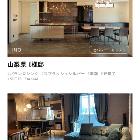
INO
セパレートキッチン
山梨県 I様邸
パラレロシンク
スプラッシュシルバー
新築
戸建て
SICIS
moooi