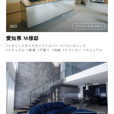
iNO
アイランドキッチン
愛知県 M様邸
メタリックダイヤモンドシルバー
パラレロシンク
ナチュラル
新築
戸建て
収納
クランカー
カジュアル