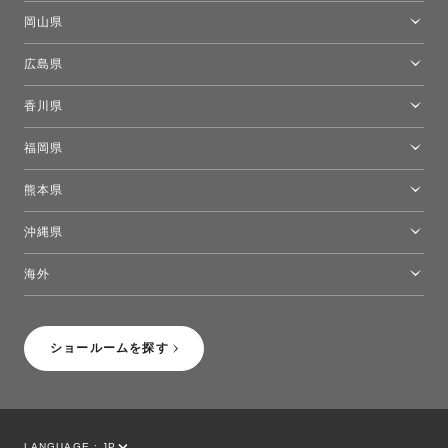
[閉館]米子ショールーム
岡山県
岡山ショールーム
広島県
広島ショールーム
香川県
高松ショールーム
福岡県
福岡ショールーム
熊本県
熊本ショールーム
沖縄県
トーヨーキッチンスタイルショップ沖縄
海外
［Coming Soon］トーヨーキッチンスタイルショップニューヨーク
ショールームを探す
LANGUAGE :
JP