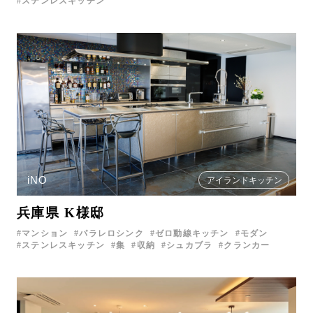
ステンレスキッチン
iNO
アイランドキッチン
兵庫県 K様邸
マンション
パラレロシンク
ゼロ動線キッチン
モダン
ステンレスキッチン
集
収納
シュカブラ
クランカー