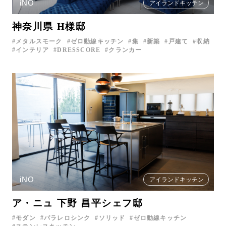
iNO
アイランドキッチン
神奈川県 H様邸
メタルスモーク
ゼロ動線キッチン
集
新築
戸建て
収納
インテリア
DRESSCORE
クランカー
iNO
アイランドキッチン
ア・ニュ 下野 昌平シェフ邸
モダン
パラレロシンク
ソリッド
ゼロ動線キッチン