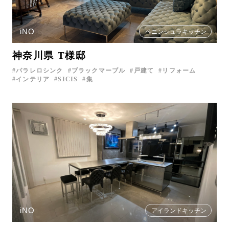
iNO
ペニンシュラキッチン
神奈川県 T様邸
パラレロシンク
ブラックマーブル
戸建て
リフォーム
インテリア
SICIS
集
iNO
アイランドキッチン