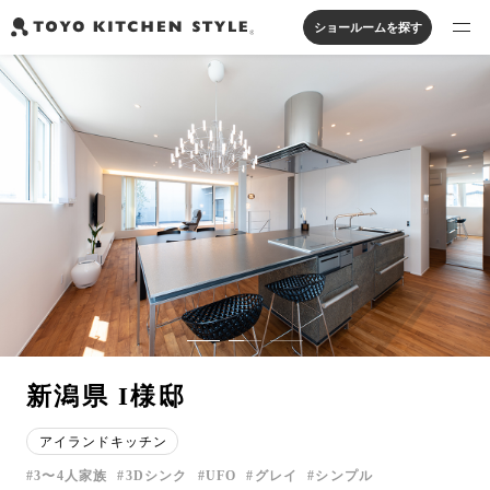
ショールームを探す
製品を探す
オープンキッチン
アイランドキッチン
システムキッチン
実例から探す
ペニンシュラキッチン
壁付けキッチン
対面キッチン
家具・照明・タイル
セパレートキッチン
並列型キッチン
バス・洗面
私たちについて
ジャーナルを読む
オンラインストア
新潟県 I様邸
お知らせ
アイランドキッチン
カタログを見る
3〜4人家族
3Dシンク
UFO
グレイ
シンプル
よくあるご質問