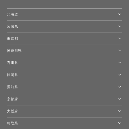
北海道
トーヨーキッチンスタイルショップ札幌
宮城県
仙台ショールーム
東京都
東京ショールーム
神奈川県
カルテル東京
[移転準備のため休館中]トーヨーキッチンスタイルショップ箱根
モーイ東京
石川県
キーブー東京
金沢ショールーム
静岡県
FLOS｜フロスデザインスペース青山
新宿高島屋トーヨーキッチンスタイル
トーヨーキッチンスタイルショップ浜松
愛知県
名古屋ショールーム
京都府
京都ショールーム
大阪府
トーヨーキッチンスタイルショップ京都東
大阪ショールーム
鳥取県