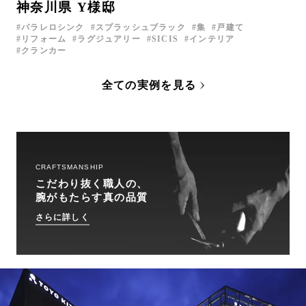
神奈川県 Y様邸
パラレロシンク
スプラッシュブラック
集
戸建て
リフォーム
ラグジュアリー
SICIS
インテリア
クランカー
全ての実例を見る
CRAFTSMANSHIP
こだわり抜く職人の、
腕がもたらす真の品質
さらに詳しく