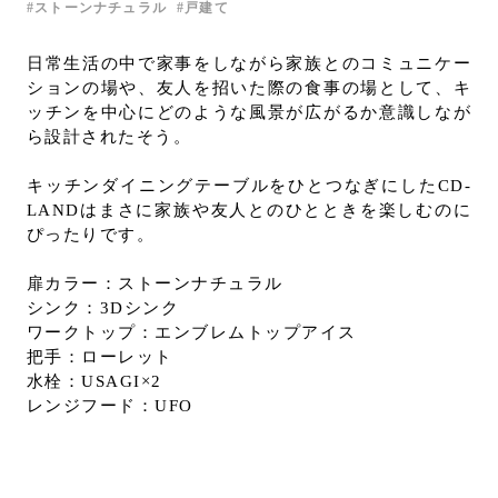
ストーンナチュラル
戸建て
お問い合わせ
サポート
日常生活の中で家事をしながら家族とのコミュニケー
ションの場や、友人を招いた際の食事の場として、キ
LANGUAGE :
JP
ッチンを中心にどのような風景が広がるか意識しなが
EN
CN
ら設計されたそう。
キッチンダイニングテーブルをひとつなぎにしたCD-
LANDはまさに家族や友人とのひとときを楽しむのに
ぴったりです。
扉カラー：ストーンナチュラル
シンク：3Dシンク
ワークトップ：エンブレムトップアイス
把手：ローレット
水栓：USAGI×2
レンジフード：UFO
オンライン見積もり
ショールームを探す