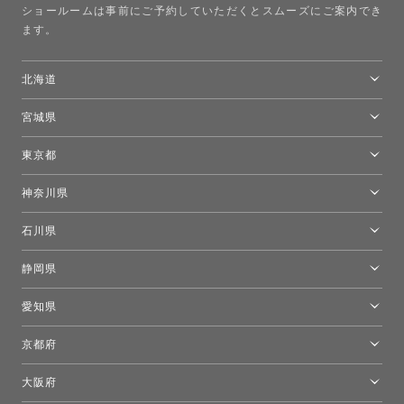
ショールームは事前にご予約していただくとスムーズにご案内でき
ます。
北海道
トーヨーキッチンスタイルショップ札幌
宮城県
仙台ショールーム
東京都
東京ショールーム
神奈川県
カルテル東京
[移転準備のため休館中]トーヨーキッチンスタイルショップ箱根
モーイ東京
石川県
キーブー東京
金沢ショールーム
静岡県
FLOS｜フロスデザインスペース青山
新宿高島屋トーヨーキッチンスタイル
トーヨーキッチンスタイルショップ浜松
愛知県
名古屋ショールーム
京都府
京都ショールーム
大阪府
トーヨーキッチンスタイルショップ京都東