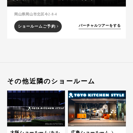
お問い合わせ
岡山県岡山市北区今2-8-4
サポート
LANGUAGE :
JP
バーチャルツアーをする
ショールームご予約
EN
CN
その他近隣のショールーム
オンライン見積もり
ショールームを探す
大阪ショールーム/カル
広島ショールーム