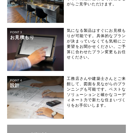
がらご見学いただけます。
気になる製品はすぐにお見積も
POINT 3
りが可能です。具体的なプラン
お見積もり
が決まっていなくても気軽にご
要望をお聞かせください。ご予
算に合わせたプラン変更もお任
せください。
工務店さんや建築士さんとご来
POINT 4
館して、図面を見ながらのプラ
設計
ンニングも可能です。ベストな
ソリューションと確かなコーデ
ィネート力で新たな住まいづく
りをお手伝いします。