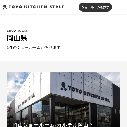
ショールームを探す
製品を探す
SHOWROOM
オープンキッチン
アイランドキッチン
システムキッチン
岡山県
実例から探す
ペニンシュラキッチン
壁付けキッチン
対面キッチン
家具・照明・タイル
1件のショールームがあります
セパレートキッチン
並列型キッチン
バス・洗面
私たちについて
ジャーナルを読む
オンラインストア
お知らせ
カタログを見る
岡山ショールーム/カルテル岡山
よくあるご質問