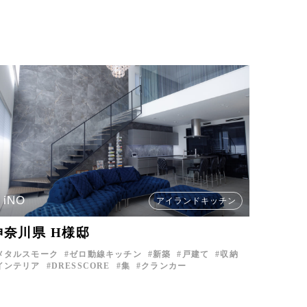
iNO
アイランドキッチン
神奈川県 H様邸
メタルスモーク
ゼロ動線キッチン
新築
戸建て
収納
インテリア
DRESSCORE
集
クランカー