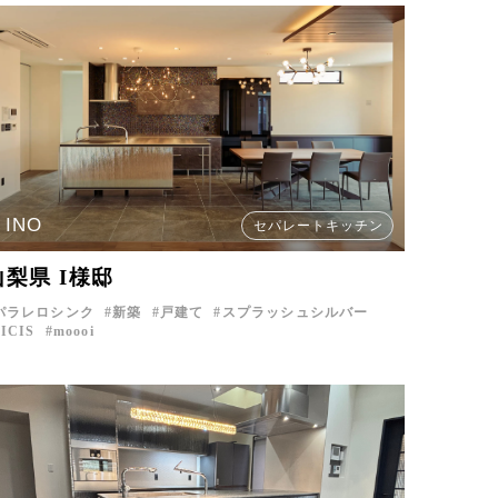
INO
セパレートキッチン
山梨県 I様邸
パラレロシンク
新築
戸建て
スプラッシュシルバー
SICIS
moooi