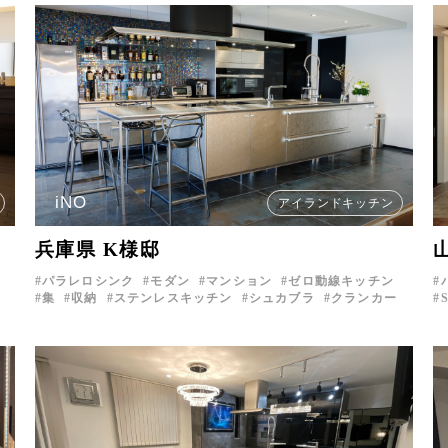
iNO
アイランドキッチン
兵庫県 K様邸
パラレロシンク
モダン
マンション
ゼロ動線キッチン
集
収納
ステンレスキッチン
シュカブラ
クランカー