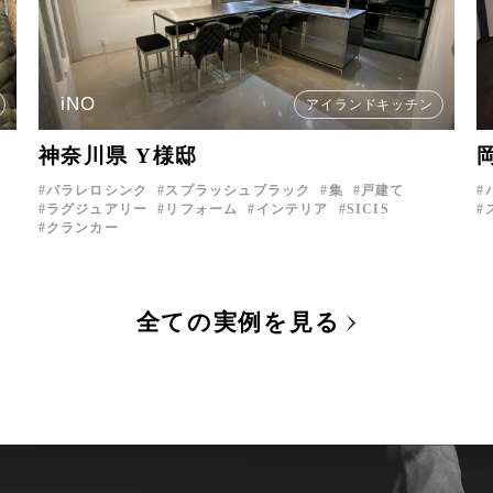
iNO
アイランドキッチン
神奈川県 Y様邸
パラレロシンク
スプラッシュブラック
集
戸建て
ラグジュアリー
リフォーム
インテリア
SICIS
クランカー
全ての実例を見る