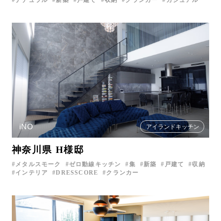
ナチュラル
新築
戸建て
収納
クランカー
カジュアル
iNO
アイランドキッチン
神奈川県 H様邸
メタルスモーク
ゼロ動線キッチン
集
新築
戸建て
収納
インテリア
DRESSCORE
クランカー