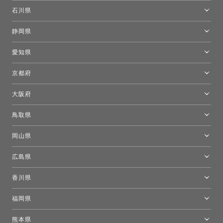
[移転準備のため休館中]トーヨーキッチンスタイルショップ箱根
モーイ東京
石川県
キーブー東京
金沢ショールーム
静岡県
FLOS｜フロスデザインスペース青山
新宿高島屋トーヨーキッチンスタイル
トーヨーキッチンスタイルショップ浜松
愛知県
名古屋ショールーム
京都府
京都ショールーム
大阪府
トーヨーキッチンスタイルショップ京都東
大阪ショールーム
鳥取県
[閉館]米子ショールーム
岡山県
岡山ショールーム
広島県
広島ショールーム
香川県
高松ショールーム
福岡県
福岡ショールーム
熊本県