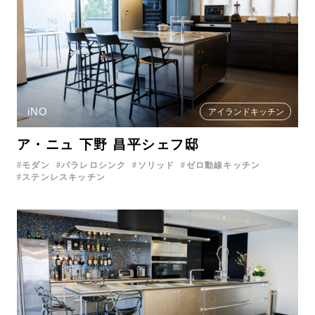
iNO
アイランドキッチン
ア・ニュ 下野 昌平シェフ邸
モダン
パラレロシンク
ソリッド
ゼロ動線キッチン
ステンレスキッチン