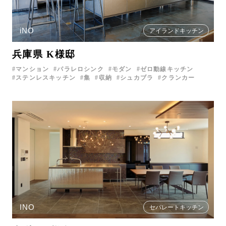
iNO
アイランドキッチン
兵庫県 K様邸
マンション
パラレロシンク
モダン
ゼロ動線キッチン
ステンレスキッチン
集
収納
シュカブラ
クランカー
INO
セパレートキッチン