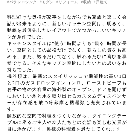
パラレロシンク
モダン
リフォーム
収納
戸建て
お問い合わせ
サポート
料理好きな奥様が家事をしながらでも家族と楽しく会
話が出来るように、新しいキッチン空間は、明るく、
LANGUAGE :
JP
動線を最優先したレイアウトでかつかっこいいキッチ
EN
CN
ンが条件でした。
キッチンスタイルは“使う”時間よりも“観る”時間が長
い、空間としての品格だけでなく、暮らしの質をも高
める。また、観るだけでなく、触れるたびに喜びを享
受できる。そんなキッチン空間にしたいとの思いをお
持ちでした。
機器類は、最新のスタイリッシュで機能性の高い1口
と2口のガスドロップインコンロ、ローストビーフも
お手の物の大容量の海外製のオ－ブン、ドアを開けず
においしい氷と水を取り出せるカスタムディスペンサ
ーが存在感を放つ冷蔵庫と機器類も充実されていま
す。
開放的な空間で料理をつくりながら、ダイニングテー
ブルに座るご主人や友人たちとの会話も楽しむ光景が
オンライン見積もり
ショールームを探す
目に浮かびます。奥様の料理愛を満たしてくれます。