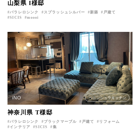
山梨県 I様邸
パラレロシンク
スプラッシュシルバー
新築
戸建て
SICIS
moooi
iNO
ペニンシュラキッチン
神奈川県 T様邸
パラレロシンク
ブラックマーブル
戸建て
リフォーム
インテリア
SICIS
集