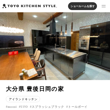
ショールームを探す
製品を探す
オープンキッチン
アイランドキッチン
システムキッチン
実例から探す
ペニンシュラキッチン
壁付けキッチン
対面キッチン
家具・照明・タイル
セパレートキッチン
並列型キッチン
バス・洗面
私たちについて
ジャーナルを読む
オンラインストア
大分県 豊後日岡の家
お知らせ
アイランドキッチン
カタログを見る
moooi
UFO
スプラッシュブラック
トールボーイ
よくあるご質問