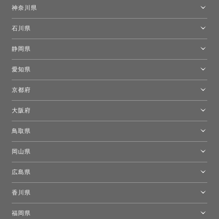
東京ショールーム
神奈川県
カルテル東京
[移転準備のため休館中]トーヨーキッチンスタイルショップ箱根
モーイ東京
石川県
キーブー東京
金沢ショールーム
静岡県
FLOS｜フロスデザインスペース青山
新宿高島屋トーヨーキッチンスタイル
トーヨーキッチンスタイルショップ浜松
愛知県
名古屋ショールーム
京都府
京都ショールーム
大阪府
トーヨーキッチンスタイルショップ京都東
大阪ショールーム
鳥取県
[閉館]米子ショールーム
岡山県
岡山ショールーム
広島県
広島ショールーム
香川県
高松ショールーム
福岡県