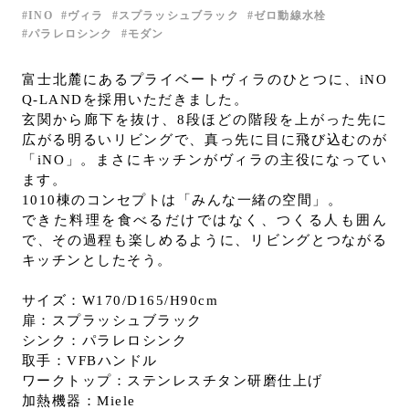
INO
ヴィラ
スプラッシュブラック
ゼロ動線水栓
お問い合わせ
パラレロシンク
モダン
サポート
LANGUAGE :
JP
富士北麓にあるプライベートヴィラのひとつに、iNO
EN
CN
Q-LANDを採用いただきました。
玄関から廊下を抜け、8段ほどの階段を上がった先に
広がる明るいリビングで、真っ先に目に飛び込むのが
「iNO」。まさにキッチンがヴィラの主役になってい
ます。
1010棟のコンセプトは「みんな一緒の空間」。
できた料理を食べるだけではなく、つくる人も囲ん
で、その過程も楽しめるように、リビングとつながる
キッチンとしたそう。
サイズ：W170/D165/H90cm
扉：スプラッシュブラック
シンク：パラレロシンク
取手：VFBハンドル
オンライン見積もり
ショールームを探す
ワークトップ：ステンレスチタン研磨仕上げ
加熱機器：Miele