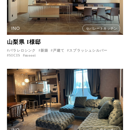
INO
セパレートキッチン
山梨県 I様邸
パラレロシンク
新築
戸建て
スプラッシュシルバー
SICIS
moooi
iNO