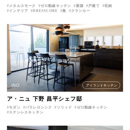
メタルスモーク
ゼロ動線キッチン
新築
戸建て
収納
インテリア
DRESSCORE
集
クランカー
iNO
アイランドキッチン
ア・ニュ 下野 昌平シェフ邸
モダン
パラレロシンク
ソリッド
ゼロ動線キッチン
ステンレスキッチン