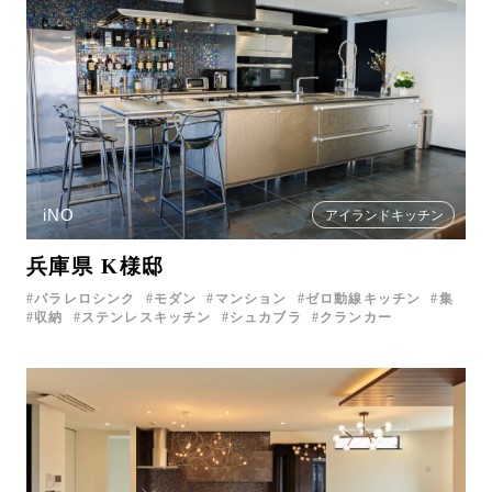
iNO
アイランドキッチン
兵庫県 K様邸
パラレロシンク
モダン
マンション
ゼロ動線キッチン
集
収納
ステンレスキッチン
シュカブラ
クランカー