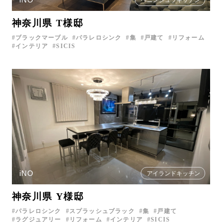
ペニンシュラキッチン
神奈川県 T様邸
ブラックマーブル
パラレロシンク
集
戸建て
リフォーム
インテリア
SICIS
iNO
アイランドキッチン
神奈川県 Y様邸
パラレロシンク
スプラッシュブラック
集
戸建て
ラグジュアリー
リフォーム
インテリア
SICIS