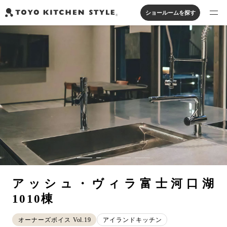
ショールームを探す
製品を探す
オープンキッチン
アイランドキッチン
システムキッチン
実例から探す
ペニンシュラキッチン
壁付けキッチン
対面キッチン
家具・照明・タイル
セパレートキッチン
並列型キッチン
バス・洗面
私たちについて
ジャーナルを読む
オンラインストア
アッシュ・ヴィラ富士河口湖
1010棟
お知らせ
カタログを見る
オーナーズボイス Vol.19
アイランドキッチン
よくあるご質問