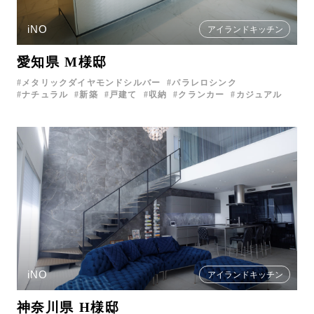
iNO
アイランドキッチン
愛知県 M様邸
メタリックダイヤモンドシルバー
パラレロシンク
ナチュラル
新築
戸建て
収納
クランカー
カジュアル
iNO
アイランドキッチン
神奈川県 H様邸