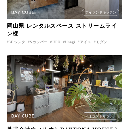
BAY CUBE
アイランドキッチン
岡山県 レンタルスペース ストリームライ
ン様
3Dシンク
Sカッパー
UFO
Usagi
アイス
モダン
BAY CUBE
アイランドキッチン