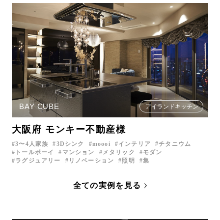
BAY CUBE
アイランドキッチン
大阪府 モンキー不動産様
3〜4人家族
3Dシンク
moooi
インテリア
チタニウム
トールボーイ
マンション
メタリック
モダン
ラグジュアリー
リノベーション
照明
集
全ての実例を見る