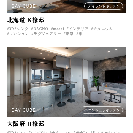
BAY CUBE
アイランドキッチン
北海道 K様邸
3DSシンク
BAGNO
moooi
インテリア
チタニウム
マンション
ラグジュアリー
新築
集
BAY CUBE
ペニンシュラキッチン
大阪府 H様邸
3Dシンク
シンプル
チタニウム
モダン
リノベーション