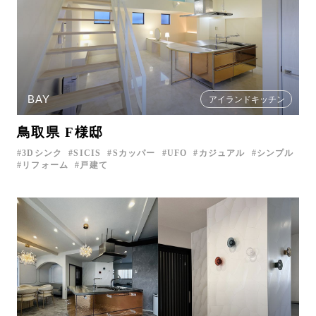
BAY
アイランドキッチン
鳥取県 F様邸
3Dシンク
SICIS
Sカッパー
UFO
カジュアル
シンプル
リフォーム
戸建て