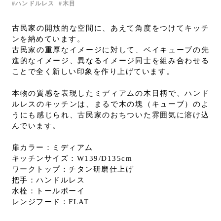
ハンドルレス
木目
お問い合わせ
サポート
古民家の開放的な空間に、あえて角度をつけてキッチ
ンを納めています。
LANGUAGE :
JP
古民家の重厚なイメージに対して、ベイキューブの先
EN
CN
進的なイメージ、異なるイメージ同士を組み合わせる
ことで全く新しい印象を作り上げています。
本物の質感を表現したミディアムの木目柄で、ハンド
ルレスのキッチンは、まるで木の塊（キューブ）のよ
うにも感じられ、古民家のおちついた雰囲気に溶け込
んでいます。
扉カラー：ミディアム
キッチンサイズ：W139/D135cm
ワークトップ：チタン研磨仕上げ
把手：ハンドルレス
水栓：トールボーイ
レンジフード：FLAT
オンライン見積もり
ショールームを探す