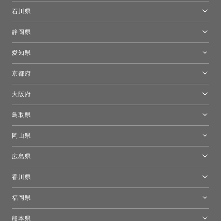
[移転準備のため休館中]トーヨーキッチンスタイルショップ箱根
モーイ東京
石川県
キーブー東京
金沢ショールーム
静岡県
FLOS｜フロスデザインスペース青山
新宿高島屋トーヨーキッチンスタイル
トーヨーキッチンスタイルショップ浜松
愛知県
名古屋ショールーム
京都府
京都ショールーム
大阪府
トーヨーキッチンスタイルショップ京都東
大阪ショールーム
鳥取県
[閉館]米子ショールーム
岡山県
岡山ショールーム
広島県
広島ショールーム
香川県
高松ショールーム
福岡県
福岡ショールーム
熊本県