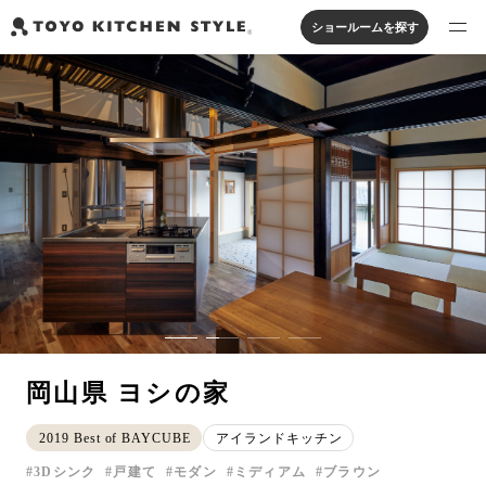
ショールームを探す
製品を探す
オープンキッチン
アイランドキッチン
システムキッチン
実例から探す
ペニンシュラキッチン
壁付けキッチン
対面キッチン
家具・照明・タイル
セパレートキッチン
並列型キッチン
バス・洗面
私たちについて
ジャーナルを読む
オンラインストア
岡山県 ヨシの家
お知らせ
2019 Best of BAYCUBE
アイランドキッチン
カタログを見る
3Dシンク
戸建て
モダン
ミディアム
ブラウン
よくあるご質問