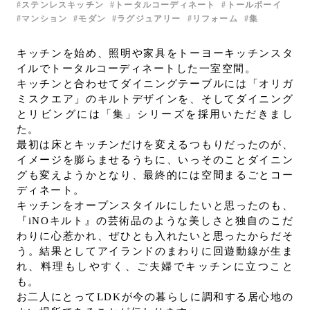
ステンレスキッチン
トータルコーディネート
トールボーイ
お問い合わせ
マンション
モダン
ラグジュアリー
リフォーム
集
サポート
キッチンを始め、照明や家具をトーヨーキッチンスタ
LANGUAGE :
JP
イルでトータルコーディネートした一室空間。
EN
CN
キッチンと合わせてダイニングテーブルには「オリガ
ミスクエア」のキルトデザインを、そしてダイニング
とリビングには「集」シリーズを採用いただきまし
た。
最初は床とキッチンだけを変えるつもりだったのが、
イメージを膨らませるうちに、いっそのことダイニン
グも変えようかとなり、最終的には空間まるごとコー
ディネート。
キッチンをオープンスタイルにしたいと思ったのも、
『iNOキルト』の芸術品のような美しさと独自のこだ
わりに心惹かれ、ぜひとも入れたいと思ったからだそ
う。結果としてアイランドのまわりに回遊動線が生ま
れ、料理もしやすく、ご夫婦でキッチンに立つこと
も。
オンライン見積もり
ショールームを探す
お二人にとってLDKが今の暮らしに調和する居心地の