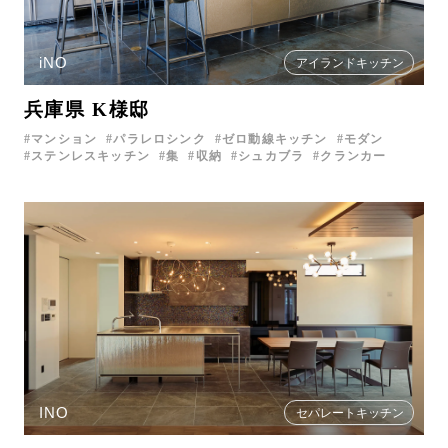
iNO
アイランドキッチン
兵庫県 K様邸
マンション
パラレロシンク
ゼロ動線キッチン
モダン
ステンレスキッチン
集
収納
シュカブラ
クランカー
INO
セパレートキッチン