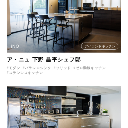
iNO
アイランドキッチン
ア・ニュ 下野 昌平シェフ邸
モダン
パラレロシンク
ソリッド
ゼロ動線キッチン
ステンレスキッチン