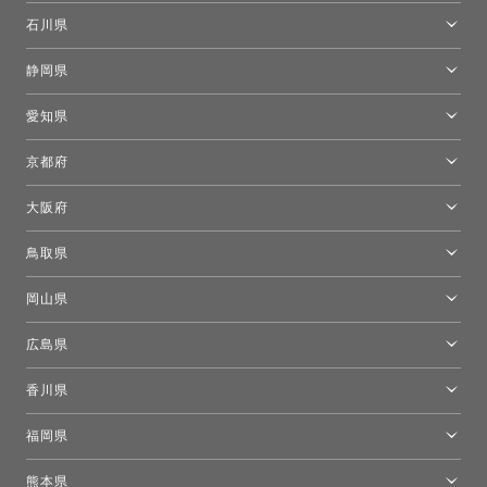
[移転準備のため休館中]トーヨーキッチンスタイルショップ箱根
モーイ東京
石川県
キーブー東京
金沢ショールーム
静岡県
FLOS｜フロスデザインスペース青山
新宿高島屋トーヨーキッチンスタイル
トーヨーキッチンスタイルショップ浜松
愛知県
名古屋ショールーム
京都府
京都ショールーム
大阪府
トーヨーキッチンスタイルショップ京都東
大阪ショールーム
鳥取県
[閉館]米子ショールーム
岡山県
岡山ショールーム
広島県
広島ショールーム
香川県
高松ショールーム
福岡県
福岡ショールーム
熊本県