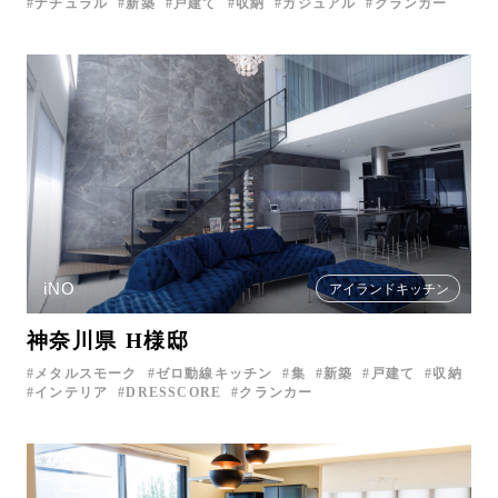
ナチュラル
新築
戸建て
収納
カジュアル
クランカー
iNO
アイランドキッチン
神奈川県 H様邸
メタルスモーク
ゼロ動線キッチン
集
新築
戸建て
収納
インテリア
DRESSCORE
クランカー