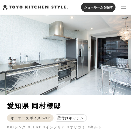
ショールームを探す
製品を探す
オープンキッチン
アイランドキッチン
システムキッチン
実例から探す
ペニンシュラキッチン
壁付けキッチン
対面キッチン
家具・照明・タイル
セパレートキッチン
並列型キッチン
バス・洗面
私たちについて
ジャーナルを読む
オンラインストア
愛知県 岡村様邸
お知らせ
オーナーズボイス Vol.6
壁付けキッチン
カタログを見る
3Dシンク
FLAT
インテリア
オリガミ
キルト
よくあるご質問