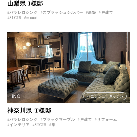
山梨県 I様邸
パラレロシンク
スプラッシュシルバー
新築
戸建て
SICIS
moooi
iNO
ペニンシュラキッチン
神奈川県 T様邸
パラレロシンク
ブラックマーブル
戸建て
リフォーム
インテリア
SICIS
集