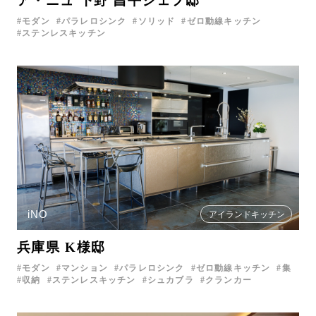
ア・ニュ 下野 昌平シェフ邸
モダン
パラレロシンク
ソリッド
ゼロ動線キッチン
ステンレスキッチン
iNO
アイランドキッチン
兵庫県 K様邸
モダン
マンション
パラレロシンク
ゼロ動線キッチン
集
収納
ステンレスキッチン
シュカブラ
クランカー