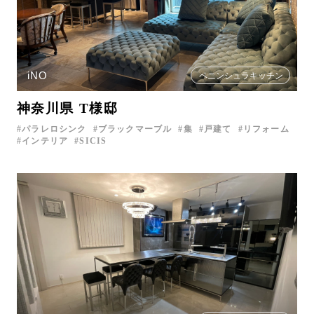
iNO
ペニンシュラキッチン
神奈川県 T様邸
パラレロシンク
ブラックマーブル
集
戸建て
リフォーム
インテリア
SICIS