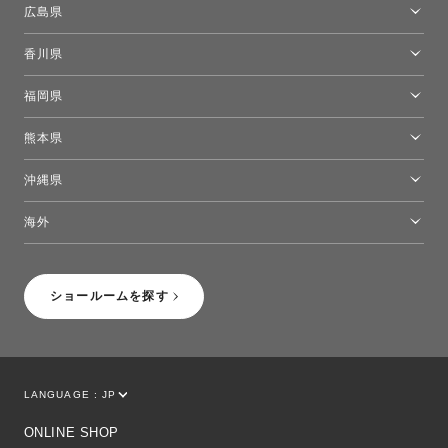
広島県
広島ショールーム
香川県
高松ショールーム
福岡県
福岡ショールーム
熊本県
熊本ショールーム
沖縄県
トーヨーキッチンスタイルショップ沖縄
海外
［Coming Soon］トーヨーキッチンスタイルショップニューヨーク
ショールームを探す
LANGUAGE :
JP
EN
CN
ONLINE SHOP