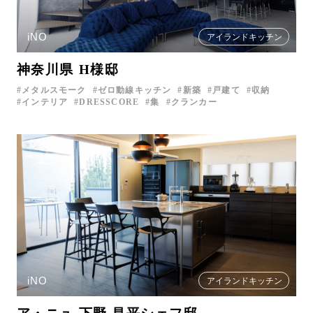
iNO
アイランドキッチン
神奈川県 H様邸
メタルスモーク
ゼロ動線キッチン
新築
戸建て
収納
インテリア
DRESSCORE
集
クランカー
iNO
アイランドキッチン