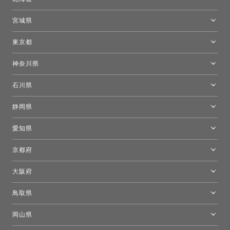
トーヨーキッチンスタイルショップ札幌
宮城県
仙台ショールーム
東京都
東京ショールーム
神奈川県
カルテル東京
[移転準備のため休館中]トーヨーキッチンスタイルショップ箱根
モーイ東京
石川県
キーブー東京
金沢ショールーム
静岡県
FLOS｜フロスデザインスペース青山
新宿高島屋トーヨーキッチンスタイル
トーヨーキッチンスタイルショップ浜松
愛知県
名古屋ショールーム
京都府
京都ショールーム
大阪府
トーヨーキッチンスタイルショップ京都東
大阪ショールーム
鳥取県
[閉館]米子ショールーム
岡山県
岡山ショールーム