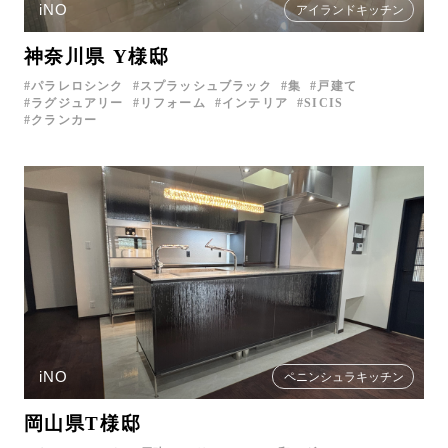
iNO
アイランドキッチン
神奈川県 Y様邸
パラレロシンク
スプラッシュブラック
集
戸建て
ラグジュアリー
リフォーム
インテリア
SICIS
クランカー
iNO
ペニンシュラキッチン
岡山県T様邸