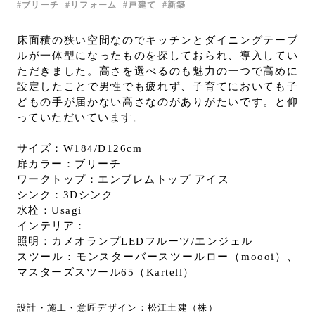
ブリーチ
リフォーム
戸建て
新築
お問い合わせ
サポート
床面積の狭い空間なのでキッチンとダイニングテーブ
ルが一体型になったものを探しておられ、導入してい
LANGUAGE :
JP
ただきました。高さを選べるのも魅力の一つで高めに
EN
CN
設定したことで男性でも疲れず、子育てにおいても子
どもの手が届かない高さなのがありがたいです。と仰
っていただいています。
サイズ：W184/D126cm
扉カラー：ブリーチ
ワークトップ：エンブレムトップ アイス
シンク：3Dシンク
水栓：Usagi
インテリア：
照明：カメオランプLEDフルーツ/エンジェル
スツール：モンスターバースツールロー（moooi）、
マスターズスツール65（Kartell）
オンライン見積もり
ショールームを探す
設計・施工・意匠デザイン：松江土建（株）