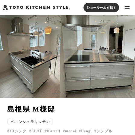
ショールームを探す
製品を探す
オープンキッチン
アイランドキッチン
システムキッチン
実例から探す
ペニンシュラキッチン
壁付けキッチン
対面キッチン
家具・照明・タイル
セパレートキッチン
並列型キッチン
バス・洗面
私たちについて
ジャーナルを読む
オンラインストア
島根県 M様邸
お知らせ
ペニンシュラキッチン
カタログを見る
3Dシンク
FLAT
Kartell
moooi
Usagi
シンプル
よくあるご質問