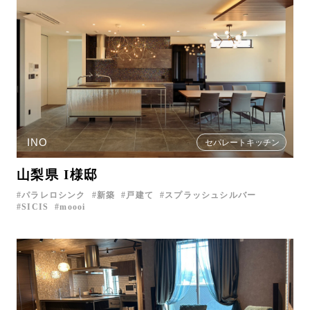
INO
セパレートキッチン
山梨県 I様邸
パラレロシンク
新築
戸建て
スプラッシュシルバー
SICIS
moooi