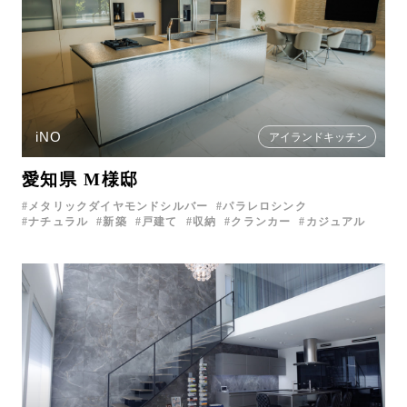
iNO
アイランドキッチン
愛知県 M様邸
メタリックダイヤモンドシルバー
パラレロシンク
ナチュラル
新築
戸建て
収納
クランカー
カジュアル