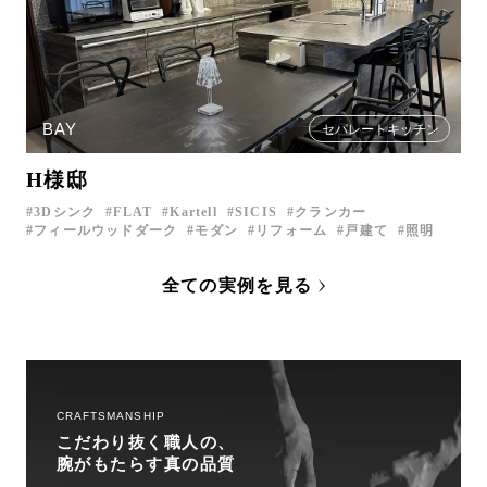
BAY
セパレートキッチン
H様邸
3Dシンク
FLAT
Kartell
SICIS
クランカー
フィールウッドダーク
モダン
リフォーム
戸建て
照明
全ての実例を見る
CRAFTSMANSHIP
こだわり抜く職人の、
腕がもたらす真の品質