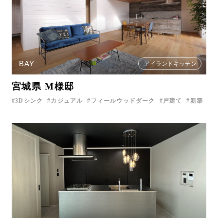
BAY
アイランドキッチン
宮城県 M様邸
3Dシンク
カジュアル
フィールウッドダーク
戸建て
新築