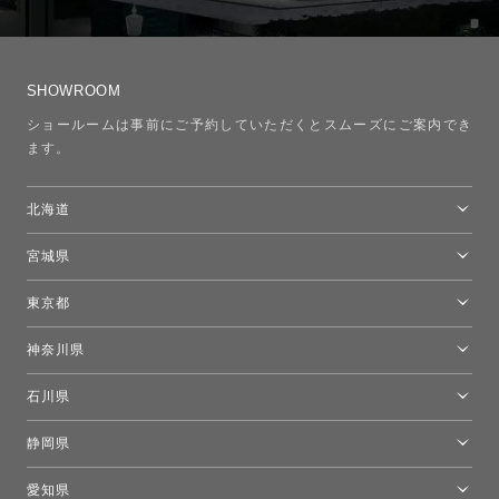
SHOWROOM
ショールームは事前にご予約していただくとスムーズにご案内でき
ます。
北海道
トーヨーキッチンスタイルショップ札幌
宮城県
仙台ショールーム
東京都
東京ショールーム
神奈川県
カルテル東京
[移転準備のため休館中]トーヨーキッチンスタイルショップ箱根
モーイ東京
石川県
キーブー東京
金沢ショールーム
静岡県
FLOS｜フロスデザインスペース青山
新宿高島屋トーヨーキッチンスタイル
トーヨーキッチンスタイルショップ浜松
愛知県