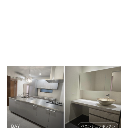
ペニンシュラキッチン
鳥取県M様邸
3Dシンク
クランカー
モダン
戸建て
新築
BAY
ペニンシュラキッチン