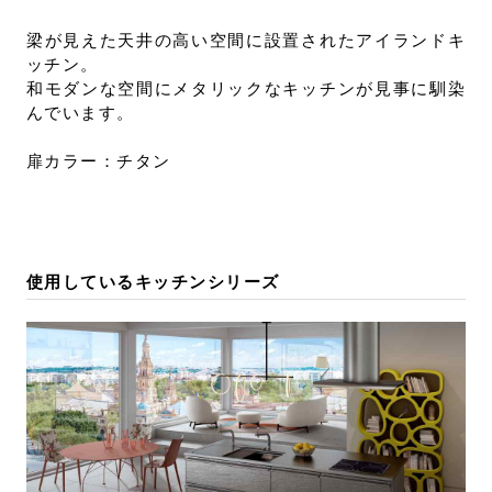
お問い合わせ
梁が見えた天井の高い空間に設置されたアイランドキ
サポート
ッチン。
LANGUAGE :
JP
和モダンな空間にメタリックなキッチンが見事に馴染
んでいます。
EN
CN
扉カラー：チタン
使用しているキッチンシリーズ
オンライン見積もり
ショールームを探す