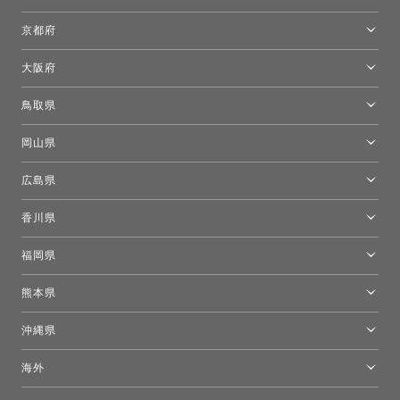
名古屋ショールーム
京都府
京都ショールーム
大阪府
トーヨーキッチンスタイルショップ京都東
大阪ショールーム
鳥取県
[閉館]米子ショールーム
岡山県
岡山ショールーム
広島県
広島ショールーム
香川県
高松ショールーム
福岡県
福岡ショールーム
熊本県
熊本ショールーム
沖縄県
トーヨーキッチンスタイルショップ沖縄
海外
［Coming Soon］トーヨーキッチンスタイルショップニューヨーク