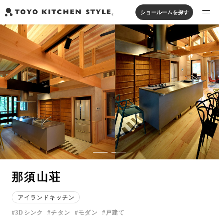
ショールームを探す
製品を探す
オープンキッチン
アイランドキッチン
システムキッチン
実例から探す
ペニンシュラキッチン
壁付けキッチン
対面キッチン
家具・照明・タイル
セパレートキッチン
並列型キッチン
バス・洗面
私たちについて
ジャーナルを読む
オンラインストア
那須山荘
お知らせ
アイランドキッチン
カタログを見る
3Dシンク
チタン
モダン
戸建て
よくあるご質問