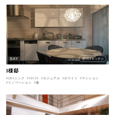
BAY
壁付けキッチン
I様邸
2DSシンク
SICIS
カジュアル
ホワイト
マンション
リノベーション
集