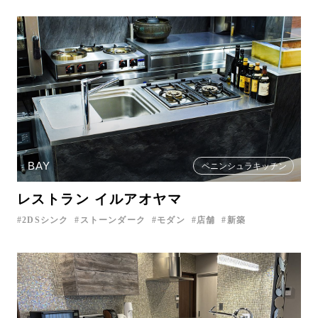
BAY
ペニンシュラキッチン
レストラン イルアオヤマ
2DSシンク
ストーンダーク
モダン
店舗
新築