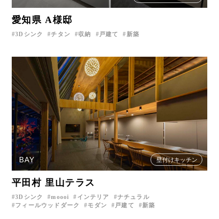
愛知県 A様邸
3Dシンク
チタン
収納
戸建て
新築
BAY
壁付けキッチン
平田村 里山テラス
3Dシンク
moooi
インテリア
ナチュラル
フィールウッドダーク
モダン
戸建て
新築