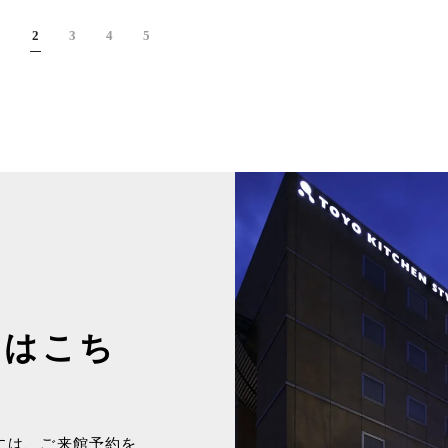
2
3
4
5
約はこち
には、ご来館予約を