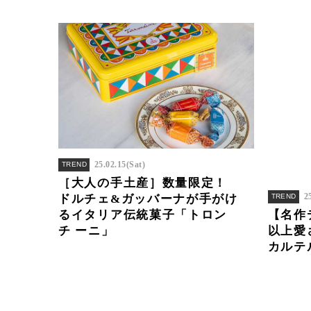
25.02.15(Sat)
TREND
［大人の手土産］数量限定！
2
ドルチェ&ガッバーナが手がけ
TREND
るイタリア伝統菓子「トロン
【名作
チ ーニ」
以上愛
カルテ