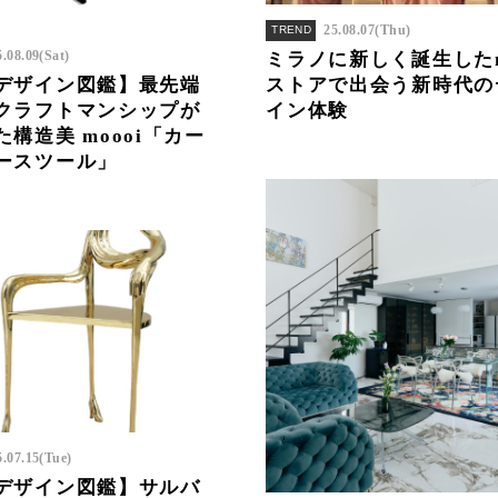
25.08.07(Thu)
TREND
5.08.09(Sat)
ミラノに新しく誕生したm
ストアで出会う新時代の
デザイン図鑑】最先端
イン体験
クラフトマンシップが
構造美 moooi「カー
ースツール」
5.07.15(Tue)
デザイン図鑑】サルバ