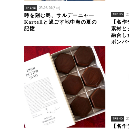
25.08.09(Sat)
TREND
2
時を刻む島、サルデーニャ—
TREND
Kartellと過ごす地中海の夏の
【名作
記憶
素材と
融合した
ボンバ
2
TREND
【名作