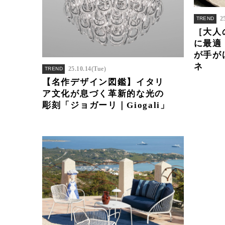
2
TREND
［大人
に最適
が手が
ネ
25.10.14(Tue)
TREND
【名作デザイン図鑑】イタリ
ア文化が息づく革新的な光の
彫刻「ジョガーリ｜Giogali」