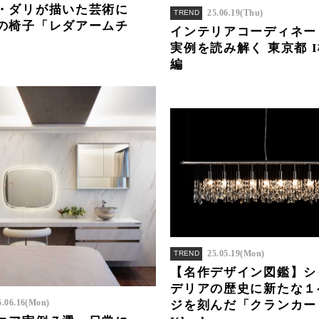
・ダリが描いた芸術に
25.06.19(Thu)
TREND
の椅子「レダアームチ
インテリアコーディネー
実例を読み解く 東京都 
編
25.05.19(Mon)
TREND
【名作デザイン図鑑】シ
デリアの歴史に新たな１
5.06.16(Mon)
ジを刻んだ「クランカー