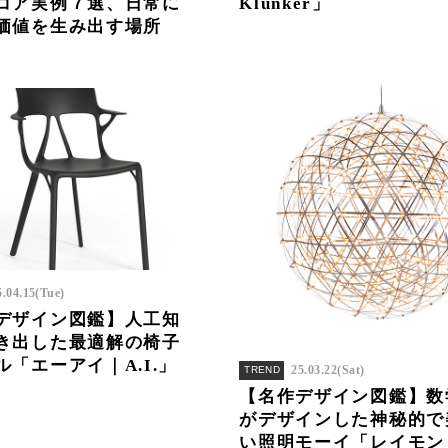
コア実例７選、日常に
Klunker」
価値を生み出す場所
5.04.15(Tue)
デザイン図鑑】人工知
き出した最適解の椅子
ル「エーアイ｜A.I.」
25.03.22(Sat)
TREND
【名作デザイン図鑑】数
がデザインした神秘的で
い照明モーイ「レイモン