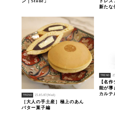
ン｜Stone」
ドレス
新たな
2
TREND
【名作
能が導
カルテ
25.05.07(Wed)
TREND
［大人の手土産］極上のあん
バター菓子編