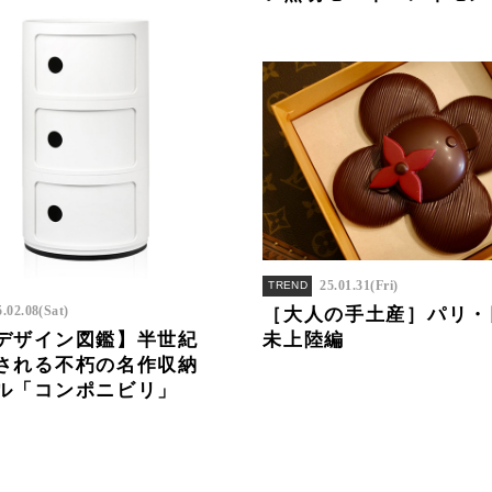
25.01.31(Fri)
TREND
5.02.08(Sat)
［大人の手土産］パリ・
デザイン図鑑】半世紀
未上陸編
される不朽の名作収納
ル「コンポニビリ」