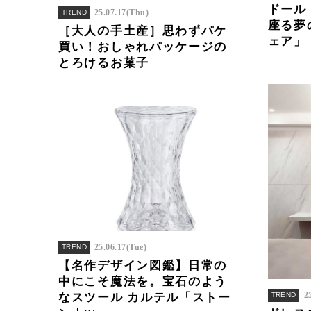
ドール
25.07.17(Thu)
TREND
座る夢
［大人の手土産］思わずパケ
ェア」
買い！おしゃれパッケージの
とろけるお菓子
25.06.17(Tue)
TREND
【名作デザイン図鑑】日常の
中にこそ魔法を。宝石のよう
2
なスツール カルテル「ストー
TREND