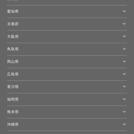
新宿高島屋トーヨーキッチンスタイル
トーヨーキッチンスタイルショップ浜松
愛知県
名古屋ショールーム
京都府
京都ショールーム
大阪府
トーヨーキッチンスタイルショップ京都東
大阪ショールーム
鳥取県
[閉館]米子ショールーム
岡山県
岡山ショールーム
広島県
広島ショールーム
香川県
高松ショールーム
福岡県
福岡ショールーム
熊本県
熊本ショールーム
沖縄県
トーヨーキッチンスタイルショップ沖縄