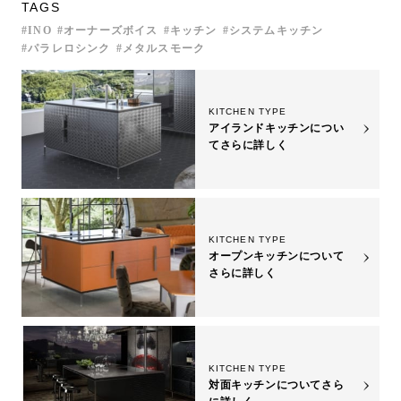
TAGS
INO
オーナーズボイス
キッチン
システムキッチン
パラレロシンク
メタルスモーク
KITCHEN TYPE
アイランドキッチンについ
て
さらに詳しく
KITCHEN TYPE
オープンキッチンについて
さらに詳しく
KITCHEN TYPE
対面キッチンについて
さら