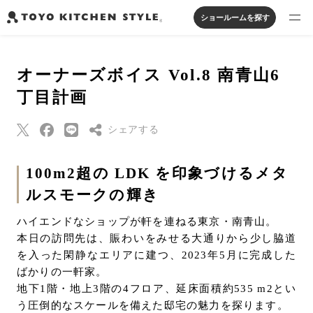
ショールームを探す
製品を探す
オーナーズボイス Vol.8 南青山6
オープンキッチン
アイランドキッチン
システムキッチン
丁目計画
実例から探す
ペニンシュラキッチン
壁付けキッチン
対面キッチン
家具・照明・タイル
セパレートキッチン
並列型キッチン
バス・洗面
シェアする
私たちについて
Threads
100m2超の LDK を印象づけるメタ
ジャーナルを読む
ルスモークの輝き
Pinterest
はてなブックマー
ハイエンドなショップが軒を連ねる東京・南青山。
オンラインストア
ク
本日の訪問先は、賑わいをみせる大通りから少し脇道
Eメールで送信
を入った閑静なエリアに建つ、2023年5月に完成した
お知らせ
ばかりの一軒家。
URLをコピー
地下1階・地上3階の4フロア、延床面積約535 m2とい
カタログを見る
う圧倒的なスケールを備えた邸宅の魅力を探ります。
よくあるご質問