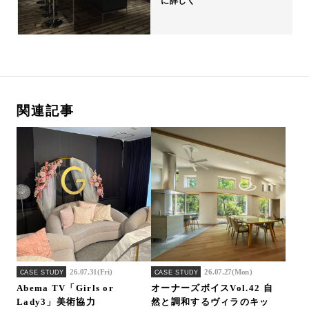
に詳しく
関連記事
26.07.31(Fri)
26.07.27(Mon)
CASE STUDY
CASE STUDY
Abema TV「Girls or
オーナーズボイスVol.42 自
Lady3」美術協力
然と調和するヴィラのキッ