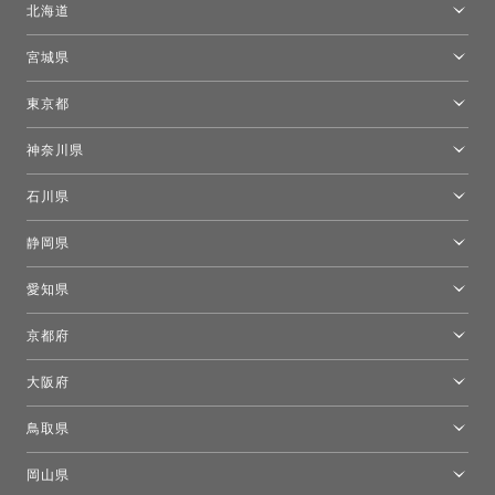
北海道
トーヨーキッチンスタイルショップ札幌
宮城県
仙台ショールーム
東京都
東京ショールーム
神奈川県
カルテル東京
[移転準備のため休館中]トーヨーキッチンスタイルショップ箱根
モーイ東京
石川県
キーブー東京
金沢ショールーム
静岡県
FLOS｜フロスデザインスペース青山
新宿高島屋トーヨーキッチンスタイル
トーヨーキッチンスタイルショップ浜松
愛知県
名古屋ショールーム
京都府
京都ショールーム
大阪府
トーヨーキッチンスタイルショップ京都東
大阪ショールーム
鳥取県
[閉館]米子ショールーム
岡山県