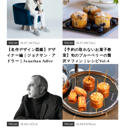
26.07.16(Thu)
26.07.09(Thu)
TREND
TREND
【名作デザイン図鑑】デザ
【予約の取れないお菓子教
イナー編｜ジョナサン・ア
室】旬のブルーベリーの贅
ドラー｜Jonathan Adler
沢マフィン｜レシピVol.4
26.06.12(Fri)
26.06.01(Mon)
TREND
TREND