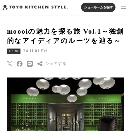
ショールームを探す
製品を探す
moooiの魅力を探る旅 Vol.1～独創
オープンキッチン
アイランドキッチン
システムキッチン
的なアイディアのルーツを辿る～
実例から探す
ペニンシュラキッチン
壁付けキッチン
対面キッチン
家具・照明・タイル
24.11.01 Fri
TREND
セパレートキッチン
並列型キッチン
バス・洗面
私たちについて
シェアする
ジャーナルを読む
Threads
Pinterest
オンラインストア
はてなブックマー
ク
お知らせ
Eメールで送信
カタログを見る
URLをコピー
よくあるご質問