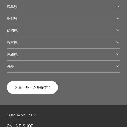
岡山ショールーム
広島県
広島ショールーム
香川県
高松ショールーム
福岡県
福岡ショールーム
熊本県
熊本ショールーム
沖縄県
トーヨーキッチンスタイルショップ沖縄
海外
［Coming Soon］トーヨーキッチンスタイルショップニューヨーク
ショールームを探す
LANGUAGE :
JP
EN
CN
ONLINE SHOP