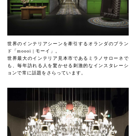
お問い合わせ
サポート
LANGUAGE :
JP
EN
CN
世界のインテリアシーンを牽引するオランダのブラン
ド「moooi | モーイ」。
世界最大のインテリア見本市であるミラノサローネで
も、毎年訪れる人を驚かせる刺激的なインスタレーシ
ョンで常に話題をさらっています。
オンライン見積もり
ショールームを探す