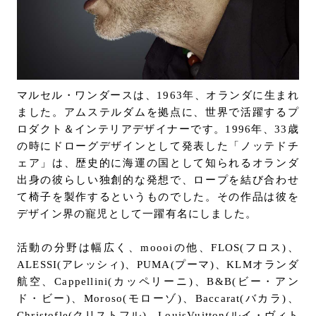
マルセル・ワンダースは、1963年、オランダに生まれ
ました。アムステルダムを拠点に、世界で活躍するプ
ロダクト＆インテリアデザイナーです。1996年、33歳
の時にドローグデザインとして発表した「ノッテドチ
ェア」は、歴史的に海運の国として知られるオランダ
出身の彼らしい独創的な発想で、ロープを結び合わせ
て椅子を製作するというものでした。その作品は彼を
デザイン界の寵児として一躍有名にしました。
活動の分野は幅広く、moooiの他、FLOS(フロス)、
ALESSI(アレッシィ)、PUMA(プーマ)、KLMオランダ
航空、Cappellini(カッペリーニ)、B&B(ビー・アン
ド・ビー)、Moroso(モローゾ)、Baccarat(バカラ)、
Christofle(クリストフル)、LouisVuitton(ルイ・ヴィト