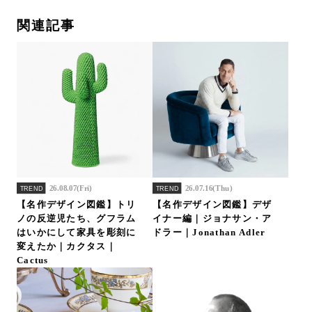
関連記事
26.08.07(Fri)
26.07.16(Thu)
TREND
TREND
【名作デザイン図鑑】トリ
【名作デザイン図鑑】デザ
ノの反逆児たち、グフラム
イナー編｜ジョナサン・ア
はいかにして家具を彫刻に
ドラー｜Jonathan Adler
変えたか｜カクタス｜
Cactus