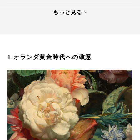
空間を変容させるスタイリング
もっと見る
まとめ
1.オランダ黄金時代への敬意