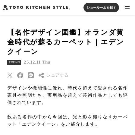
ショールームを探す
製品を探す
【名作デザイン図鑑】オランダ黄
オープンキッチン
アイランドキッチン
システムキッチン
金時代が蘇るカーペット｜エデン
実例から探す
ペニンシュラキッチン
壁付けキッチン
対面キッチン
家具・照明・タイル
クイーン
セパレートキッチン
並列型キッチン
バス・洗面
私たちについて
25.12.11 Thu
TREND
シェアする
ジャーナルを読む
デザインや機能性に優れ、時代を超えて愛される名作
Threads
家具や照明たち。実用品を超えて芸術作品としても評
オンラインストア
価されています。
Pinterest
はてなブックマー
お知らせ
数ある名作の中から今回は、光と影を織りなすカーペ
ク
ット「エデンクイーン」をご紹介します。
カタログを見る
Eメールで送信
よくあるご質問