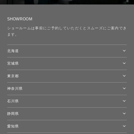
SHOWROOM
ショールームは事前にご予約していただくとスムーズにご案内でき
ます。
北海道
トーヨーキッチンスタイルショップ札幌
宮城県
仙台ショールーム
東京都
東京ショールーム
神奈川県
カルテル東京
[移転準備のため休館中]トーヨーキッチンスタイルショップ箱根
モーイ東京
石川県
キーブー東京
金沢ショールーム
静岡県
FLOS｜フロスデザインスペース青山
新宿高島屋トーヨーキッチンスタイル
トーヨーキッチンスタイルショップ浜松
愛知県