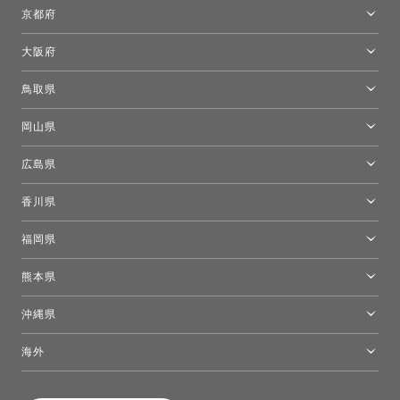
名古屋ショールーム
京都府
京都ショールーム
大阪府
トーヨーキッチンスタイルショップ京都東
大阪ショールーム
鳥取県
[閉館]米子ショールーム
岡山県
岡山ショールーム
広島県
広島ショールーム
香川県
高松ショールーム
福岡県
福岡ショールーム
熊本県
熊本ショールーム
沖縄県
トーヨーキッチンスタイルショップ沖縄
海外
［Coming Soon］トーヨーキッチンスタイルショップニューヨーク