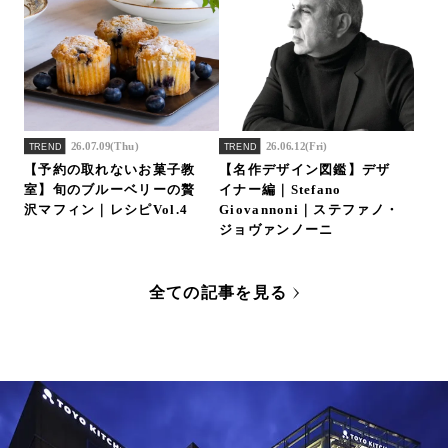
26.07.09(Thu)
26.06.12(Fri)
TREND
TREND
【予約の取れないお菓子教
【名作デザイン図鑑】デザ
室】旬のブルーベリーの贅
イナー編｜Stefano
沢マフィン｜レシピVol.4
Giovannoni｜ステファノ・
ジョヴァンノーニ
全ての記事を見る