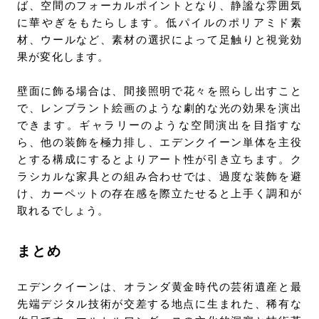
ば、空間のフォーカルポイントとなり、静謐な雰囲気
に華やぎをもたらします。低パイルのポリアミド素
材、ウールなど、素材の選択によって足触りと視覚効
果が変化します。
壁面に飾る場合は、間接照明で花々を照らし出すこと
で、レンブラント絵画のような劇的な光の効果を演出
できます。ギャラリーのような空間演出を目指すな
ら、他の装飾を極力排し、エデンクイーン単体を主役
とする構成にするとよりアート性が引き立ちます。ク
ラシカルな家具との組み合わせでは、過度な装飾を避
け、カーペットの存在感を際立たせると上手く調和が
取れるでしょう。
まとめ
エデンクイーンは、オランダ黄金時代の芸術遺産と最
先端デジタル技術が交差する地点に生まれた、稀有な