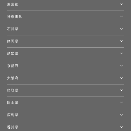
仙台ショールーム
東京都
東京ショールーム
神奈川県
カルテル東京
[移転準備のため休館中]トーヨーキッチンスタイルショップ箱根
モーイ東京
石川県
キーブー東京
金沢ショールーム
静岡県
FLOS｜フロスデザインスペース青山
新宿高島屋トーヨーキッチンスタイル
トーヨーキッチンスタイルショップ浜松
愛知県
名古屋ショールーム
京都府
京都ショールーム
大阪府
トーヨーキッチンスタイルショップ京都東
大阪ショールーム
鳥取県
[閉館]米子ショールーム
岡山県
岡山ショールーム
広島県
広島ショールーム
香川県