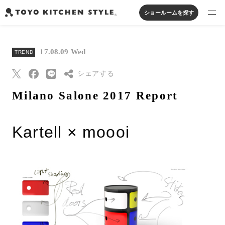
ショールームを探す
製品を探す
17.08.09 Wed
TREND
オープンキッチン
アイランドキッチン
システムキッチン
実例から探す
シェアする
ペニンシュラキッチン
壁付けキッチン
対面キッチン
家具・照明・タイル
セパレートキッチン
並列型キッチン
バス・洗面
Milano Salone 2017 Report
私たちについて
Threads
Pinterest
Kartell × moooi
ジャーナルを読む
はてなブックマー
ク
オンラインストア
Eメールで送信
URLをコピー
お知らせ
カタログを見る
よくあるご質問