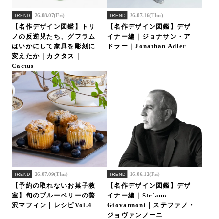
26.08.07(Fri)
26.07.16(Thu)
TREND
TREND
【名作デザイン図鑑】トリ
【名作デザイン図鑑】デザ
ノの反逆児たち、グフラム
イナー編｜ジョナサン・ア
はいかにして家具を彫刻に
ドラー｜Jonathan Adler
変えたか｜カクタス｜
Cactus
26.07.09(Thu)
26.06.12(Fri)
TREND
TREND
【予約の取れないお菓子教
【名作デザイン図鑑】デザ
室】旬のブルーベリーの贅
イナー編｜Stefano
沢マフィン｜レシピVol.4
Giovannoni｜ステファノ・
ジョヴァンノーニ