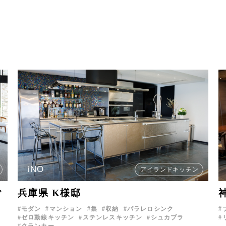
iNO
アイランドキッチン
ぐ
兵庫県 K様邸
モダン
マンション
集
収納
パラレロシンク
ゼロ動線キッチン
ステンレスキッチン
シュカブラ
クランカー