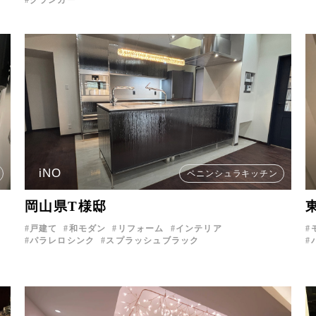
iNO
ペニンシュラキッチン
岡山県T様邸
戸建て
和モダン
リフォーム
インテリア
パラレロシンク
スプラッシュブラック