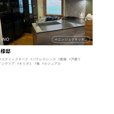
iNO
ペニンシュラキッチン
K様邸
ラスティックオーク
パラレロシンク
新築
戸建て
インテリア
オリガミ
集
カジュアル