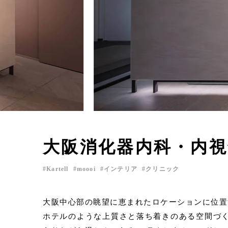
大阪消化器内科・内
Kartell
moooi
インテリア
クリニック
大阪中心部の眺望に恵まれたロケーションに位置
ホテルのような上質さと落ち着きのある空間づ