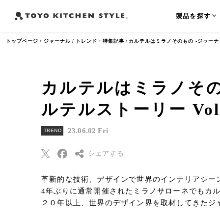
製品を探す
トップページ
ジャーナル
トレンド・特集記事
カルテルはミラノそのもの -ジャーナリ
カルテルはミラノその
よく検索されるワード
ルテルストーリー Vol
オープンキッチン
アイランドキッチン
ペニンシュラ
23.06.02 Fri
TREND
シェアする
革新的な技術、デザインで世界のインテリアシー
Threads
4年ぶりに通常開催されたミラノサローネでもカ
Pinterest
２０年以上、世界のデザイン界を取材してきたジ
はてなブックマー