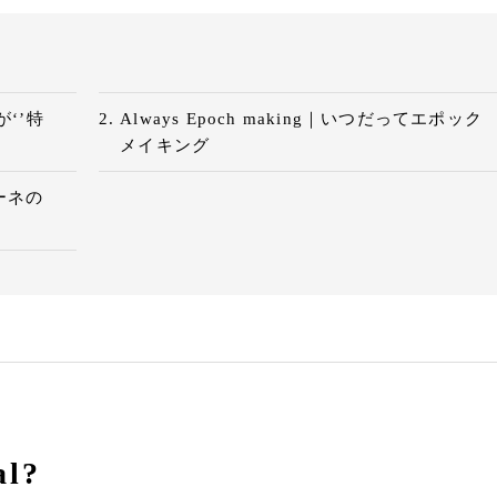
ルが‘’特
Always Epoch making｜いつだってエポック
メイキング
ローネの
al?