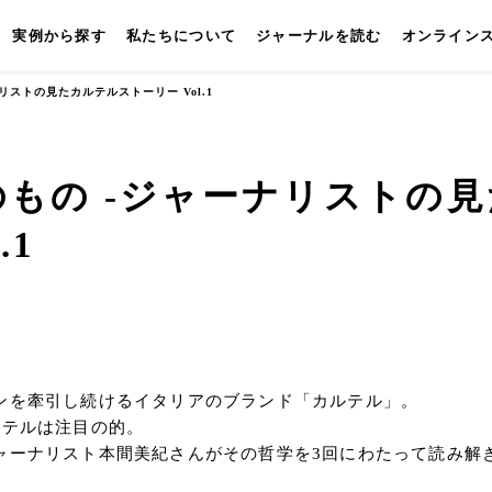
実例から探す
私たちについて
ジャーナルを読む
オンライン
ストの見たカルテルストーリー Vol.1
もの -ジャーナリストの見
.1
キッチン
壁付けキッチン
対面キッチン
セパレートキッチン
並
ンを牽引し続けるイタリアのブランド「カルテル」。
ルテルは注目の的。
ャーナリスト本間美紀さんがその哲学を3回にわたって読み解